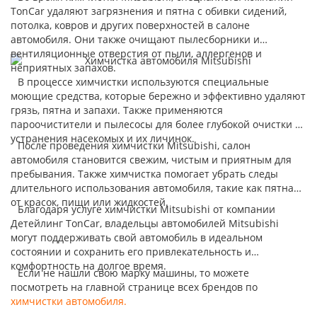
TonCar удаляют загрязнения и пятна с обивки сидений,
потолка, ковров и других поверхностей в салоне
автомобиля. Они также очищают пылесборники и
вентиляционные отверстия от пыли, аллергенов и
неприятных запахов.
В процессе химчистки используются специальные
моющие средства, которые бережно и эффективно удаляют
грязь, пятна и запахи. Также применяются
пароочистители и пылесосы для более глубокой очистки и
устранения насекомых и их личинок.
После проведения химчистки Mitsubishi, салон
автомобиля становится свежим, чистым и приятным для
пребывания. Также химчистка помогает убрать следы
длительного использования автомобиля, такие как пятна
от красок, пищи или жидкостей.
Благодаря услуге химчистки Mitsubishi от компании
Детейлинг TonCar, владельцы автомобилей Mitsubishi
могут поддерживать свой автомобиль в идеальном
состоянии и сохранить его привлекательность и
комфортность на долгое время.
Если не нашли свою марку машины, то можете
посмотреть на главной странице всех брендов по
химчистки автомобиля.