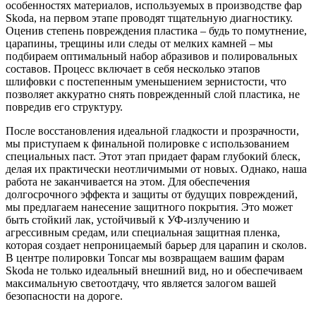
особенностях материалов, используемых в производстве фар
Skoda, на первом этапе проводят тщательную диагностику.
Оценив степень повреждения пластика – будь то помутнение,
царапины, трещины или следы от мелких камней – мы
подбираем оптимальный набор абразивов и полировальных
составов. Процесс включает в себя несколько этапов
шлифовки с постепенным уменьшением зернистости, что
позволяет аккуратно снять поврежденный слой пластика, не
повредив его структуру.
После восстановления идеальной гладкости и прозрачности,
мы приступаем к финальной полировке с использованием
специальных паст. Этот этап придает фарам глубокий блеск,
делая их практически неотличимыми от новых. Однако, наша
работа не заканчивается на этом. Для обеспечения
долгосрочного эффекта и защиты от будущих повреждений,
мы предлагаем нанесение защитного покрытия. Это может
быть стойкий лак, устойчивый к УФ-излучению и
агрессивным средам, или специальная защитная пленка,
которая создает непроницаемый барьер для царапин и сколов.
В центре полировки Toncar мы возвращаем вашим фарам
Skoda не только идеальный внешний вид, но и обеспечиваем
максимальную светоотдачу, что является залогом вашей
безопасности на дороге.