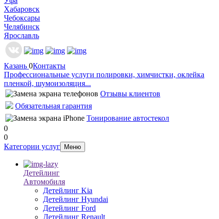
Уфа
Хабаровск
Чебоксары
Челябинск
Ярославль
Казань
0
Контакты
Профессиональные услуги полировки, химчистки, оклейка
пленкой, шумоизоляция...
Отзывы клиентов
Обязательная гарантия
Тонирование автостекол
0
0
Категории услуг
Меню
Детейлинг
Автомобиля
Детейлинг Kia
Детейлинг Hyundai
Детейлинг Ford
Детейлинг Renault