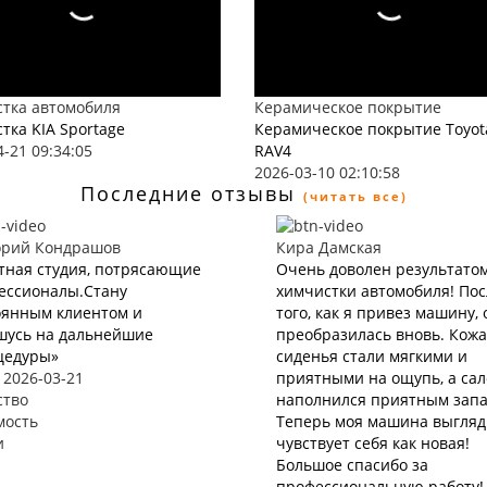
тка автомобиля
Керамическое покрытие
тка KIA Sportage
Керамическое покрытие Toyot
4-21 09:34:05
RAV4
2026-03-10 02:10:58
Последние отзывы
(читать все)
орий Кондрашов
Кира Дамская
тная студия, потрясающие
Очень доволен результато
ессионалы.Стану
химчистки автомобиля! Пос
оянным клиентом и
того, как я привез машину, 
шусь на дальнейшие
преобразилась вновь. Кож
цедуры»
сиденья стали мягкими и
 2026-03-21
приятными на ощупь, а са
ство
наполнился приятным запа
мость
Теперь моя машина выгляд
и
чувствует себя как новая!
Большое спасибо за
профессиональную работу!