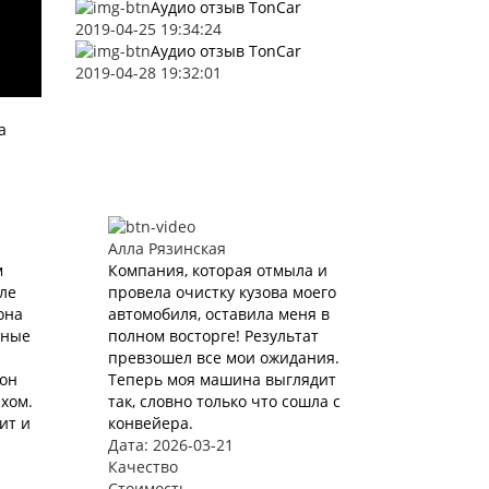
Аудио отзыв TonCar
2019-04-25 19:34:24
Аудио отзыв TonCar
2019-04-28 19:32:01
a
Алла Рязинская
м
Компания, которая отмыла и
ле
провела очистку кузова моего
она
автомобиля, оставила меня в
аные
полном восторге! Результат
превзошел все мои ожидания.
лон
Теперь моя машина выглядит
хом.
так, словно только что сошла с
ит и
конвейера.
Дата: 2026-03-21
Качество
Стоимость