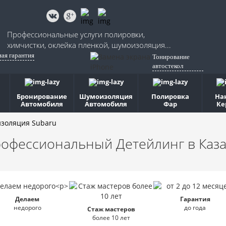
Профессиональные услуги полировки,
химчистки, оклейка пленкой, шумоизоляция...
ная гарантия
Тонирование
автостекол
Бронирование
Шумоизоляция
Полировка
На
Автомобиля
Автомобиля
Фар
Ке
золяция Subaru
офессиональный Детейлинг
в Каз
Делаем
Гарантия
недорого
до года
Стаж мастеров
более 10 лет