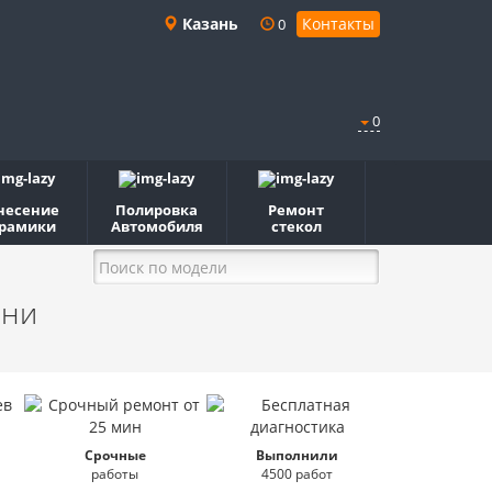
Казань
Контакты
0
0
несение
Полировка
Ремонт
рамики
Автомобиля
стекол
ани
Срочные
Выполнили
работы
4500 работ