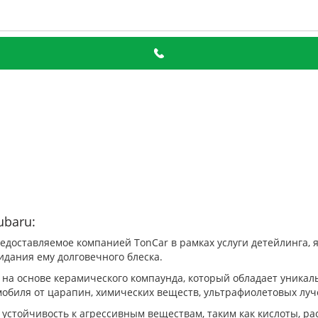
ubaru:
едоставляемое компанией TonCar в рамках услуги детейлинга
идания ему долговечного блеска.
 на основе керамического компаунда, который обладает уника
мобиля от царапин, химических веществ, ультрафиолетовых лу
стойчивость к агрессивным веществам, таким как кислоты, рас