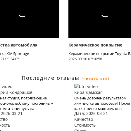
стка автомобиля
Керамическое покрытие
ка KIA Sportage
Керамическое покрытие Toyota R
21 09:34:05
2026-03-10 02:10:58
Последние отзывы
(читать все)
орий Кондрашов
Кира Дамская
ная студия, потрясающие
Очень доволен результатом
ссионалы.Стану постоянным
химчистки автомобиля! После 
том и запишусь на
как я привез машину, она
 2026-03-21
Дата: 2026-03-21
ейшие «процедуры»
преобразилась вновь. Кожаны
ство
сиденья стали мягкими и
Качество
приятными на ощупь, а салон
мость
Стоимость
наполнился приятным запахом
и
Сроки