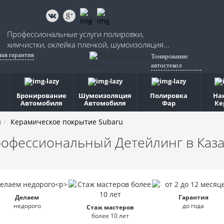
Профессиональные услуги полировки,
химчистки, оклейка пленкой, шумоизоляция...
ная гарантия
Тонирование
автостекол
Бронирование
Шумоизоляция
Полировка
На
Автомобиля
Автомобиля
Фар
Ке
я
Керамическое покрытие Subaru
офессиональный Детейлинг
в Каз
Делаем
Гарантия
недорого
до года
Стаж мастеров
более 10 лет