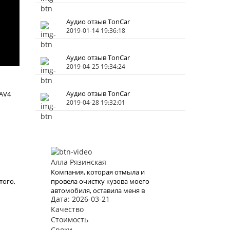
Аудио отзыв TonCar
2019-01-14 19:36:18
Аудио отзыв TonCar
2019-04-25 19:34:24
Аудио отзыв TonCar
AV4
2019-04-28 19:32:01
Алла Рязинская
Компания, которая отмыла и
того,
провела очистку кузова моего
автомобиля, оставила меня в
Дата: 2026-03-21
е
полном восторге! Результат
превзошел все мои ожидания.
Качество
Теперь моя машина выглядит так,
Стоимость
.
словно только что сошла с
Сроки