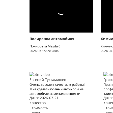
Полировка автомобиля
Химчи
Полировка Mazda 6
Химчист
2026-05-15 09:34:06
2026-04-
Евгений Туктамишев
Григ
Очень доволен качеством работы!
Прият
Мне сделали полный антихром на
профе
автомобиле, заменили решетки
клиен
Дата: 2026-03-21
Дата:
радиатора и покрыли его жидким
дальн
стеклом. Результат просто
Качество
Каче
потрясающий!
Стоимость
Стои
Сроки
Срок