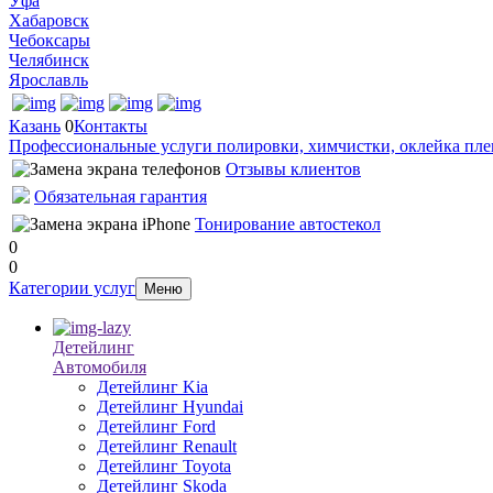
Уфа
Хабаровск
Чебоксары
Челябинск
Ярославль
Казань
0
Контакты
Профессиональные услуги полировки, химчистки, оклейка пле
Отзывы клиентов
Обязательная гарантия
Тонирование автостекол
0
0
Категории услуг
Меню
Детейлинг
Автомобиля
Детейлинг Kia
Детейлинг Hyundai
Детейлинг Ford
Детейлинг Renault
Детейлинг Toyota
Детейлинг Skoda