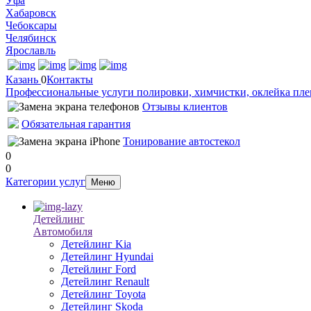
Уфа
Хабаровск
Чебоксары
Челябинск
Ярославль
Казань
0
Контакты
Профессиональные услуги полировки, химчистки, оклейка пле
Отзывы клиентов
Обязательная гарантия
Тонирование автостекол
0
0
Категории услуг
Меню
Детейлинг
Автомобиля
Детейлинг Kia
Детейлинг Hyundai
Детейлинг Ford
Детейлинг Renault
Детейлинг Toyota
Детейлинг Skoda