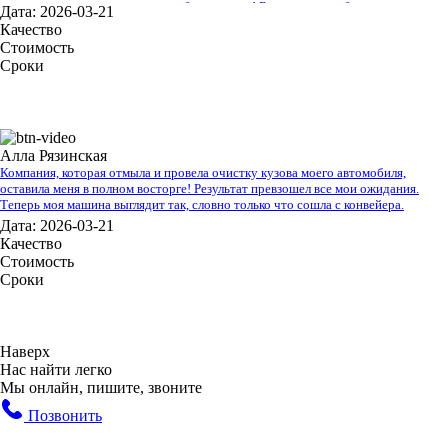
машина выглядит и чувствует себя как новая! Большое спасибо за
Дата: 2026-03-21
профессиональную работу!
Качество
Стоимость
Сроки
Алла Рязинская
Компания, которая отмыла и провела очистку кузова моего автомобиля,
оставила меня в полном восторге! Результат превзошел все мои ожидания.
Теперь моя машина выглядит так, словно только что сошла с конвейера.
Дата: 2026-03-21
Качество
Стоимость
Сроки
Наверх
Нас найти легко
Мы онлайн, пишите, звоните
Позвонить