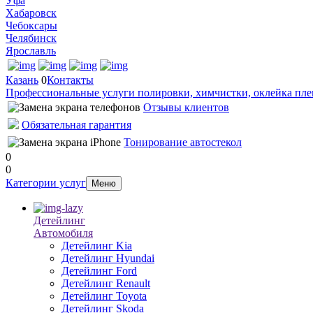
Уфа
Хабаровск
Чебоксары
Челябинск
Ярославль
Казань
0
Контакты
Профессиональные услуги полировки, химчистки, оклейка пле
Отзывы клиентов
Обязательная гарантия
Тонирование автостекол
0
0
Категории услуг
Меню
Детейлинг
Автомобиля
Детейлинг Kia
Детейлинг Hyundai
Детейлинг Ford
Детейлинг Renault
Детейлинг Toyota
Детейлинг Skoda