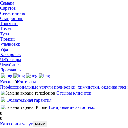
Самара
Саратов
Севастополь
Ставрополь
Тольятти
Томск
Тула
Тюмень
Ульяновск
Уфа
Хабаровск
Чебоксары
Челябинск
Ярославль
Казань
0
Контакты
Профессиональные услуги полировки, химчистки, оклейка пленк
Отзывы клиентов
Обязательная гарантия
Тонирование автостекол
0
0
Категории услуг
Меню