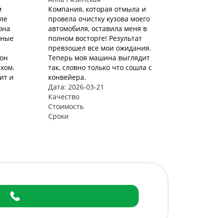
м
Компания, которая отмыла и
ле
провела очистку кузова моего
она
автомобиля, оставила меня в
аные
полном восторге! Результат
превзошел все мои ожидания.
лон
Теперь моя машина выглядит
хом.
так, словно только что сошла с
ит и
конвейера.
Дата: 2026-03-21
Качество
Стоимость
Сроки