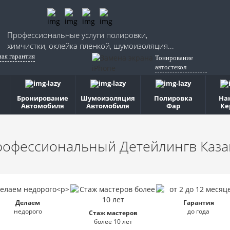
Профессиональные услуги полировки,
химчистки, оклейка пленкой, шумоизоляция...
ная гарантия
Тонирование
автостекол
Бронирование
Шумоизоляция
Полировка
На
Автомобиля
Автомобиля
Фар
Ке
рофессиональный Детейлинг
в Каз
Делаем
Гарантия
недорого
до года
Стаж мастеров
более 10 лет