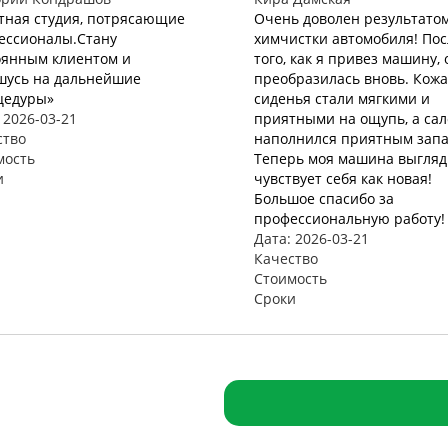
тная студия, потрясающие
Очень доволен результато
ессионалы.Стану
химчистки автомобиля! Пос
оянным клиентом и
того, как я привез машину, 
шусь на дальнейшие
преобразилась вновь. Кож
цедуры»
сиденья стали мягкими и
 2026-03-21
приятными на ощупь, а са
ство
наполнился приятным запа
мость
Теперь моя машина выгляд
и
чувствует себя как новая!
Большое спасибо за
профессиональную работу!
Дата: 2026-03-21
Качество
Стоимость
Сроки