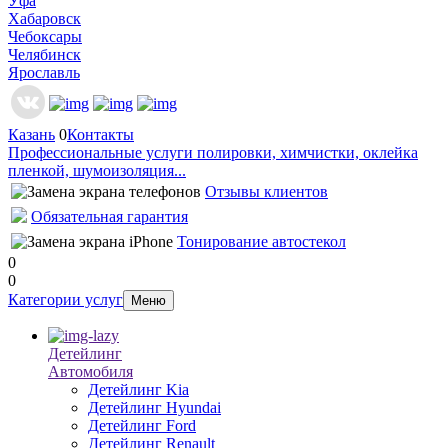
Уфа
Хабаровск
Чебоксары
Челябинск
Ярославль
Казань
0
Контакты
Профессиональные услуги полировки, химчистки, оклейка
пленкой, шумоизоляция...
Отзывы клиентов
Обязательная гарантия
Тонирование автостекол
0
0
Категории услуг
Меню
Детейлинг
Автомобиля
Детейлинг Kia
Детейлинг Hyundai
Детейлинг Ford
Детейлинг Renault